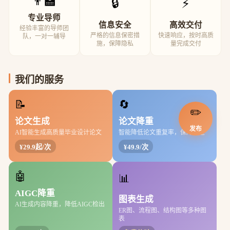
👨‍🏫
🔒
⚡
专业导师
信息安全
高效交付
经验丰富的导师团
严格的信息保密措
快速响应，按时高质
队，一对一辅导
施，保障隐私
量完成交付
我们的服务
📝
🔄
✏️
论文生成
论文降重
发布
AI智能生成高质量毕业设计论文
智能降低论文重复率，保障通过
¥29.9起/次
¥49.9/次
🤖
📊
AIGC降重
图表生成
AI生成内容降重，降低AIGC检出
ER图、流程图、结构图等多种图
表