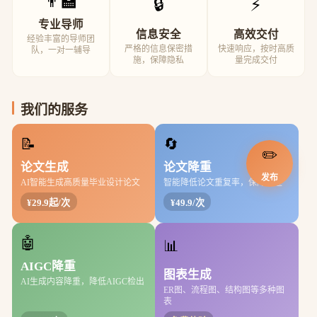
👨‍🏫
🔒
⚡
专业导师
信息安全
高效交付
经验丰富的导师团
严格的信息保密措
快速响应，按时高质
队，一对一辅导
施，保障隐私
量完成交付
我们的服务
📝
🔄
✏️
论文生成
论文降重
发布
AI智能生成高质量毕业设计论文
智能降低论文重复率，保障通过
¥29.9起/次
¥49.9/次
🤖
📊
AIGC降重
图表生成
AI生成内容降重，降低AIGC检出
ER图、流程图、结构图等多种图
表