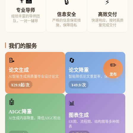
👨‍🏫
🔒
⚡
专业导师
信息安全
高效交付
经验丰富的导师团
严格的信息保密措
快速响应，按时高质
队，一对一辅导
施，保障隐私
量完成交付
我们的服务
📝
🔄
✏️
论文生成
论文降重
发布
AI智能生成高质量毕业设计论文
智能降低论文重复率，保障通过
¥29.9起/次
¥49.9/次
🤖
📊
AIGC降重
图表生成
AI生成内容降重，降低AIGC检出
ER图、流程图、结构图等多种图
表