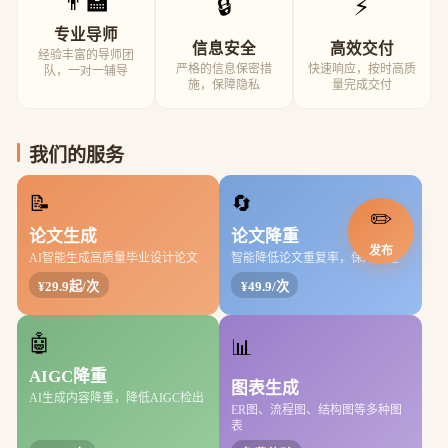
👨‍🏫
🔒
⚡
专业导师
信息安全
高效交付
经验丰富的导师团
严格的信息保密措
快速响应，按时高质
队，一对一辅导
施，保障隐私
量完成交付
我们的服务
📝
🔄
✏️
论文生成
论文降重
发布
AI智能生成高质量毕业设计论文
智能降低论文重复率，保障通过
¥29.9起/次
¥49.9/次
🤖
📊
AIGC降重
图表生成
AI生成内容降重，降低AIGC检出
ER图、流程图、结构图等多种图
表